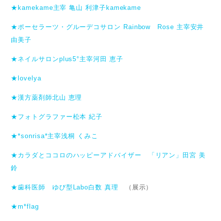
★kamekame主宰 亀山 利津子kamekame
★ポーセラーツ・グルーデコサロン Rainbow Rose 主宰安井
由美子
★ネイルサロンplus5°主宰河田 恵子
★lovelya
★漢方薬剤師北山 恵理
★フォトグラファー松本 紀子
★*sonrisa*主宰浅桐 くみこ
★カラダとココロのハッピーアドバイザー 「リアン」田宮 美
鈴
★歯科医師 ゆび型Labo白数 真理
（展示）
★m*flag