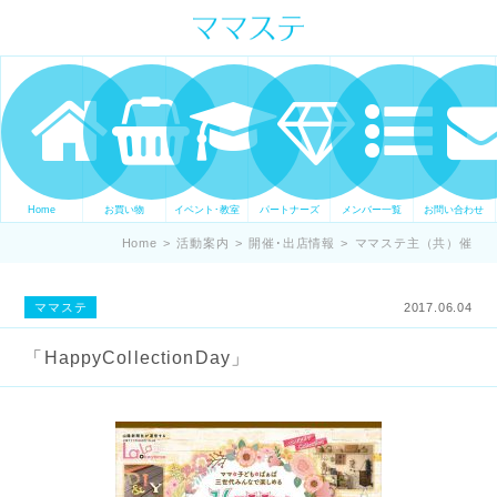
ママの才能発信します。 手づくり
表現ステージ ママステ スキル・セ
ンスを表現したいママが集まって
ます。
Home
お買い物
イベント･教室
パートナーズ
メンバー一覧
お問い合わせ
Home
>
活動案内
>
開催･出店情報
>
ママステ主（共）催
ママステ
2017.06.04
「HappyCollectionDay」