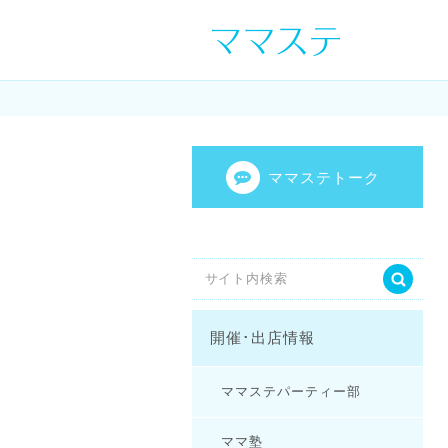
ママの才能発信し
センスを表現し
ママステトーク
開催･出店情報
ママステパーティー部
ママ塾