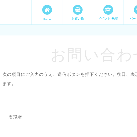
お買い物
イベント･教室
パー
Home
ます。 手づくり表現ステージ 
たいママが集まってます。
お問い合わせ
次の項目にご入力のうえ、送信ボタンを押下ください。後日、表
ます。
表現者