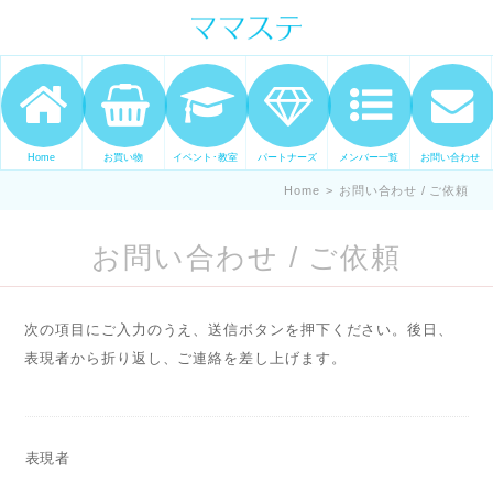
ママの才能発信します。 手づくり
表現ステージ ママステ スキル・セ
ンスを表現したいママが集まって
ます。
Home
お買い物
イベント･教室
パートナーズ
メンバー一覧
お問い合わせ
Home
>
お問い合わせ / ご依頼
お問い合わせ / ご依頼
次の項目にご入力のうえ、送信ボタンを押下ください。後日、
表現者から折り返し、ご連絡を差し上げます。
表現者