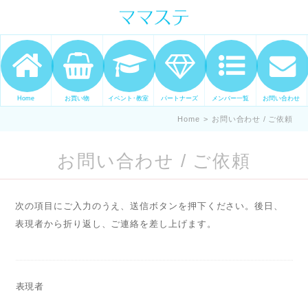
ママの才能発信します。 手づくり
表現ステージ ママステ スキル・セ
ンスを表現したいママが集まって
ます。
Home
お買い物
イベント･教室
パートナーズ
メンバー一覧
お問い合わせ
Home
>
お問い合わせ / ご依頼
お問い合わせ / ご依頼
次の項目にご入力のうえ、送信ボタンを押下ください。後日、
表現者から折り返し、ご連絡を差し上げます。
表現者