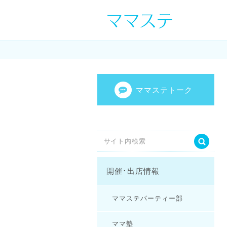
ママの才能発信し
センスを表現し
ママステトーク
開催･出店情報
ママステパーティー部
ママ塾