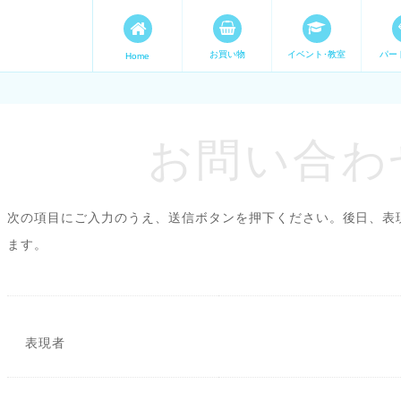
お買い物
イベント･教室
パー
Home
ます。 手づくり表現ステージ 
たいママが集まってます。
お問い合わせ
次の項目にご入力のうえ、送信ボタンを押下ください。後日、表
ます。
表現者