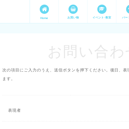
お買い物
イベント･教室
パー
Home
ます。 手づくり表現ステージ 
たいママが集まってます。
お問い合わせ
次の項目にご入力のうえ、送信ボタンを押下ください。後日、表
ます。
表現者