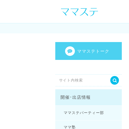
ママの才能発信し
センスを表現し
ママステトーク
開催･出店情報
ママステパーティー部
ママ塾