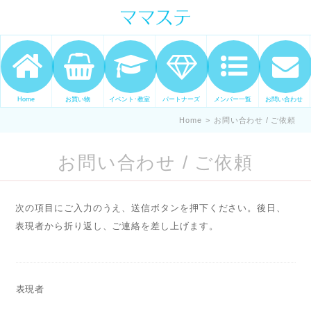
ママの才能発信します。 手づくり
表現ステージ ママステ スキル・セ
ンスを表現したいママが集まって
ます。
Home
お買い物
イベント･教室
パートナーズ
メンバー一覧
お問い合わせ
Home
>
お問い合わせ / ご依頼
お問い合わせ / ご依頼
次の項目にご入力のうえ、送信ボタンを押下ください。後日、
表現者から折り返し、ご連絡を差し上げます。
表現者