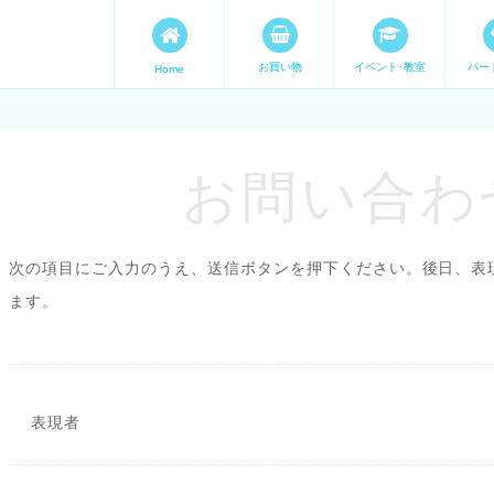
お買い物
イベント･教室
パー
Home
ます。 手づくり表現ステージ 
たいママが集まってます。
お問い合わせ
次の項目にご入力のうえ、送信ボタンを押下ください。後日、表
ます。
表現者