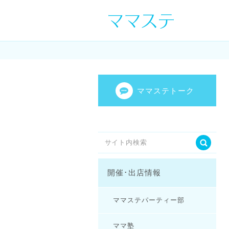
ママの才能発信し
センスを表現し
ママステトーク
開催･出店情報
ママステパーティー部
ママ塾