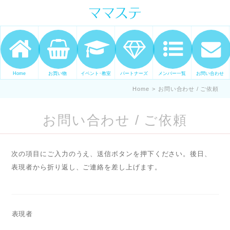
ママの才能発信します。 手づくり
表現ステージ ママステ スキル・セ
ンスを表現したいママが集まって
ます。
Home
お買い物
イベント･教室
パートナーズ
メンバー一覧
お問い合わせ
Home
>
お問い合わせ / ご依頼
お問い合わせ / ご依頼
次の項目にご入力のうえ、送信ボタンを押下ください。後日、
表現者から折り返し、ご連絡を差し上げます。
表現者