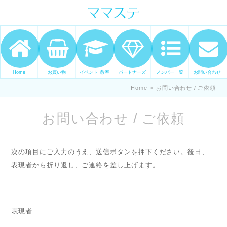
ママの才能発信します。 手づくり
表現ステージ ママステ スキル・セ
ンスを表現したいママが集まって
ます。
Home
お買い物
イベント･教室
パートナーズ
メンバー一覧
お問い合わせ
Home
>
お問い合わせ / ご依頼
お問い合わせ / ご依頼
次の項目にご入力のうえ、送信ボタンを押下ください。後日、
表現者から折り返し、ご連絡を差し上げます。
表現者