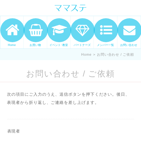
ママの才能発信します。 手づくり
表現ステージ ママステ スキル・セ
ンスを表現したいママが集まって
ます。
Home
お買い物
イベント･教室
パートナーズ
メンバー一覧
お問い合わせ
Home
>
お問い合わせ / ご依頼
お問い合わせ / ご依頼
次の項目にご入力のうえ、送信ボタンを押下ください。後日、
表現者から折り返し、ご連絡を差し上げます。
表現者