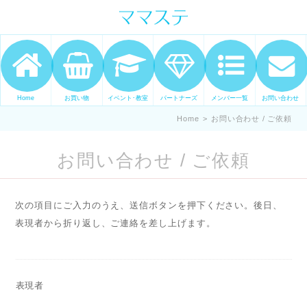
ママの才能発信します。 手づくり
表現ステージ ママステ スキル・セ
ンスを表現したいママが集まって
ます。
Home
お買い物
イベント･教室
パートナーズ
メンバー一覧
お問い合わせ
Home
>
お問い合わせ / ご依頼
お問い合わせ / ご依頼
次の項目にご入力のうえ、送信ボタンを押下ください。後日、
表現者から折り返し、ご連絡を差し上げます。
表現者