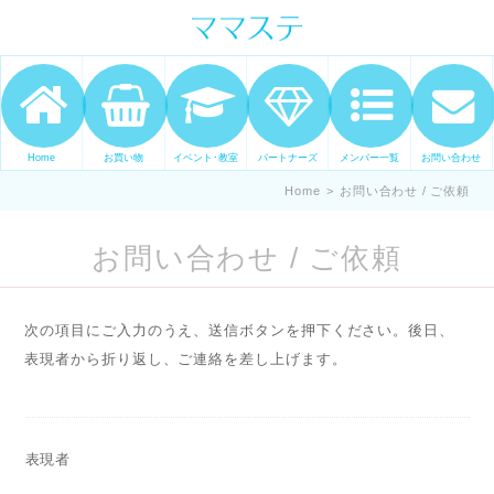
ママの才能発信します。 手づくり
表現ステージ ママステ スキル・セ
ンスを表現したいママが集まって
ます。
Home
お買い物
イベント･教室
パートナーズ
メンバー一覧
お問い合わせ
Home
>
お問い合わせ / ご依頼
お問い合わせ / ご依頼
次の項目にご入力のうえ、送信ボタンを押下ください。後日、
表現者から折り返し、ご連絡を差し上げます。
表現者