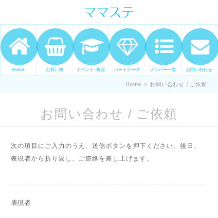
ママの才能発信します。 手づくり
表現ステージ ママステ スキル・セ
ンスを表現したいママが集まって
ます。
Home
お買い物
イベント･教室
パートナーズ
メンバー一覧
お問い合わせ
Home
>
お問い合わせ / ご依頼
お問い合わせ / ご依頼
次の項目にご入力のうえ、送信ボタンを押下ください。後日、
表現者から折り返し、ご連絡を差し上げます。
表現者