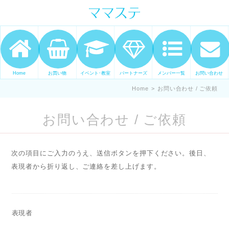
ママの才能発信します。 手づくり
表現ステージ ママステ スキル・セ
ンスを表現したいママが集まって
ます。
Home
お買い物
イベント･教室
パートナーズ
メンバー一覧
お問い合わせ
Home
>
お問い合わせ / ご依頼
お問い合わせ / ご依頼
次の項目にご入力のうえ、送信ボタンを押下ください。後日、
表現者から折り返し、ご連絡を差し上げます。
表現者