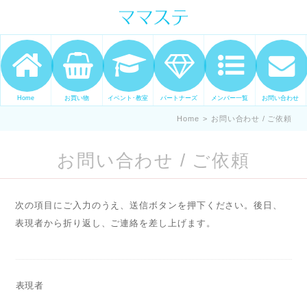
ママの才能発信します。 手づくり
表現ステージ ママステ スキル・セ
ンスを表現したいママが集まって
ます。
Home
お買い物
イベント･教室
パートナーズ
メンバー一覧
お問い合わせ
Home
>
お問い合わせ / ご依頼
お問い合わせ / ご依頼
次の項目にご入力のうえ、送信ボタンを押下ください。後日、
表現者から折り返し、ご連絡を差し上げます。
表現者