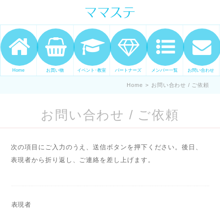
ママの才能発信します。 手づくり
表現ステージ ママステ スキル・セ
ンスを表現したいママが集まって
ます。
Home
お買い物
イベント･教室
パートナーズ
メンバー一覧
お問い合わせ
Home
>
お問い合わせ / ご依頼
お問い合わせ / ご依頼
次の項目にご入力のうえ、送信ボタンを押下ください。後日、
表現者から折り返し、ご連絡を差し上げます。
表現者