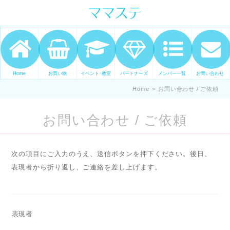
ママの才能発信します。 手づくり
表現ステージ ママステ スキル・セ
ンスを表現したいママが集まって
ます。
Home
お買い物
イベント･教室
パートナーズ
メンバー一覧
お問い合わせ
Home
>
お問い合わせ / ご依頼
お問い合わせ / ご依頼
次の項目にご入力のうえ、送信ボタンを押下ください。後日、
表現者から折り返し、ご連絡を差し上げます。
表現者