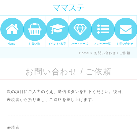
ママの才能発信します。 手づくり
表現ステージ ママステ スキル・セ
ンスを表現したいママが集まって
ます。
Home
お買い物
イベント･教室
パートナーズ
メンバー一覧
お問い合わせ
Home
>
お問い合わせ / ご依頼
お問い合わせ / ご依頼
次の項目にご入力のうえ、送信ボタンを押下ください。後日、
表現者から折り返し、ご連絡を差し上げます。
表現者