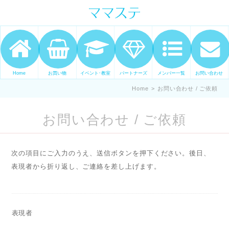
ママの才能発信します。 手づくり
表現ステージ ママステ スキル・セ
ンスを表現したいママが集まって
ます。
Home
お買い物
イベント･教室
パートナーズ
メンバー一覧
お問い合わせ
Home
>
お問い合わせ / ご依頼
お問い合わせ / ご依頼
次の項目にご入力のうえ、送信ボタンを押下ください。後日、
表現者から折り返し、ご連絡を差し上げます。
表現者