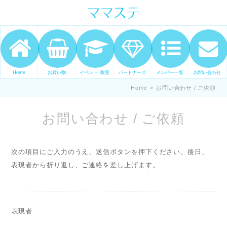
ママの才能発信します。 手づくり
表現ステージ ママステ スキル・セ
ンスを表現したいママが集まって
ます。
Home
お買い物
イベント･教室
パートナーズ
メンバー一覧
お問い合わせ
Home
>
お問い合わせ / ご依頼
お問い合わせ / ご依頼
次の項目にご入力のうえ、送信ボタンを押下ください。後日、
表現者から折り返し、ご連絡を差し上げます。
表現者