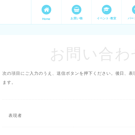
お買い物
イベント･教室
パー
Home
ます。 手づくり表現ステージ 
たいママが集まってます。
お問い合わせ
次の項目にご入力のうえ、送信ボタンを押下ください。後日、表
ます。
表現者