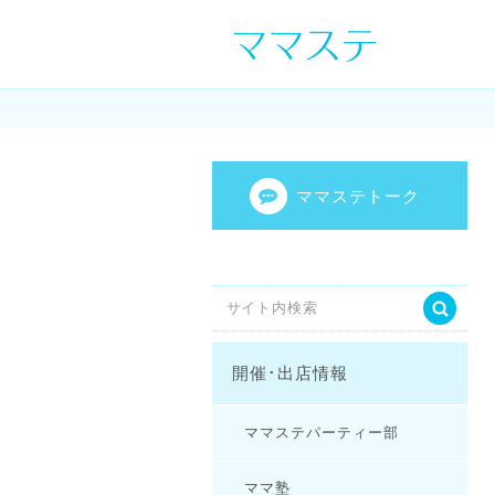
ママの才能発信し
センスを表現し
ママステトーク
開催･出店情報
ママステパーティー部
ママ塾