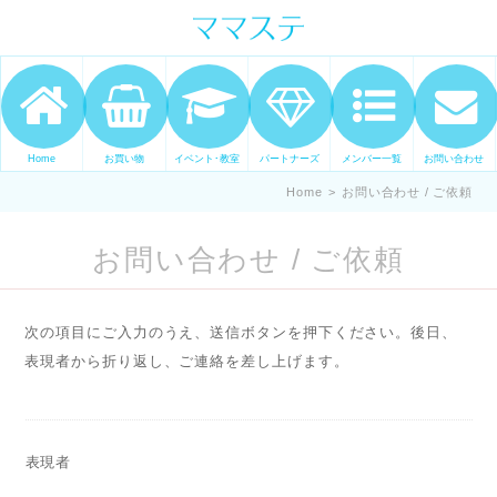
ママの才能発信します。 手づくり
表現ステージ ママステ スキル・セ
ンスを表現したいママが集まって
ます。
Home
お買い物
イベント･教室
パートナーズ
メンバー一覧
お問い合わせ
Home
>
お問い合わせ / ご依頼
お問い合わせ / ご依頼
次の項目にご入力のうえ、送信ボタンを押下ください。後日、
表現者から折り返し、ご連絡を差し上げます。
表現者