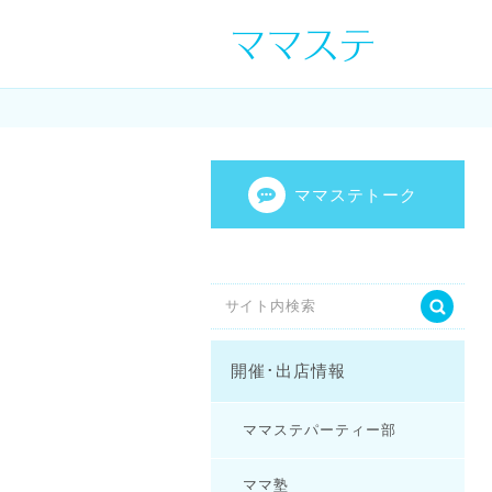
ママの才能発信し
センスを表現し
ママステトーク
開催･出店情報
ママステパーティー部
ママ塾