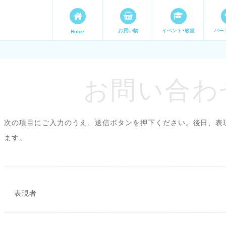
お買い物
イベント･教室
パー
Home
ます。 手づくり表現ステージ 
たいママが集まってます。
お問い合わせ
次の項目にご入力のうえ、送信ボタンを押下ください。後日、表
ます。
表現者