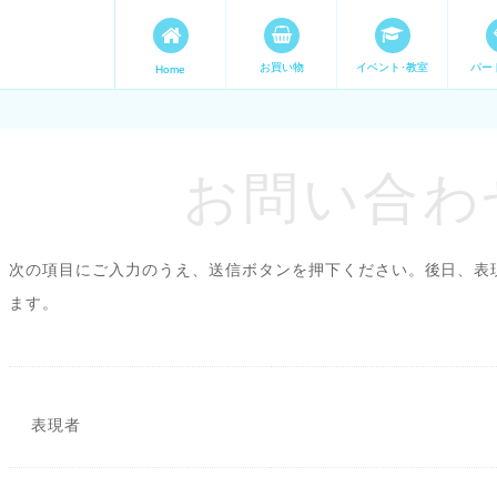
お買い物
イベント･教室
パー
Home
ます。 手づくり表現ステージ 
たいママが集まってます。
お問い合わせ
次の項目にご入力のうえ、送信ボタンを押下ください。後日、表
ます。
表現者