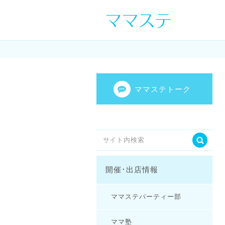
ママの才能発信し
センスを表現し
ママステトーク
開催･出店情報
ママステパーティー部
ママ塾