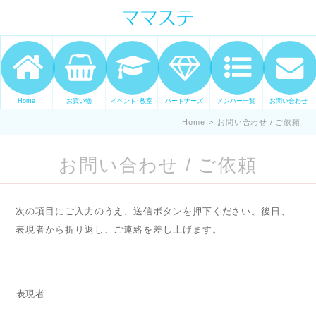
ママの才能発信します。 手づくり
表現ステージ ママステ スキル・セ
ンスを表現したいママが集まって
ます。
Home
お買い物
イベント･教室
パートナーズ
メンバー一覧
お問い合わせ
Home
>
お問い合わせ / ご依頼
お問い合わせ / ご依頼
次の項目にご入力のうえ、送信ボタンを押下ください。後日、
表現者から折り返し、ご連絡を差し上げます。
表現者