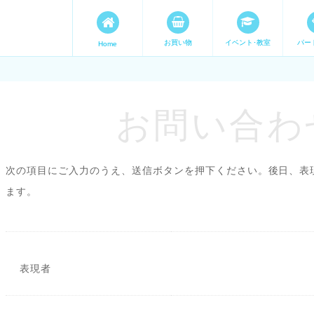
お買い物
イベント･教室
パー
Home
ます。 手づくり表現ステージ 
たいママが集まってます。
お問い合わせ
次の項目にご入力のうえ、送信ボタンを押下ください。後日、表
ます。
表現者