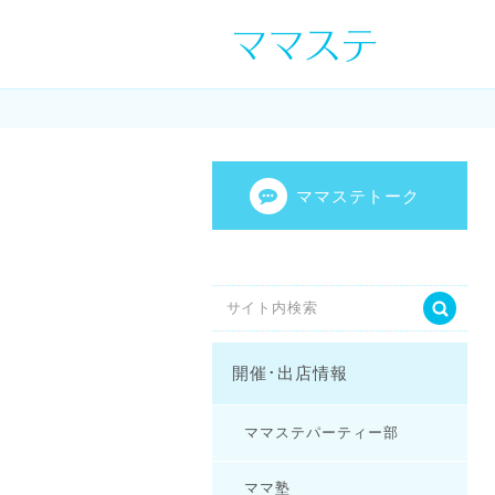
ママの才能発信し
センスを表現し
ママステトーク
開催･出店情報
ママステパーティー部
ママ塾