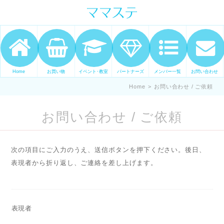
ママの才能発信します。 手づくり
表現ステージ ママステ スキル・セ
ンスを表現したいママが集まって
ます。
Home
お買い物
イベント･教室
パートナーズ
メンバー一覧
お問い合わせ
Home
>
お問い合わせ / ご依頼
お問い合わせ / ご依頼
次の項目にご入力のうえ、送信ボタンを押下ください。後日、
表現者から折り返し、ご連絡を差し上げます。
表現者