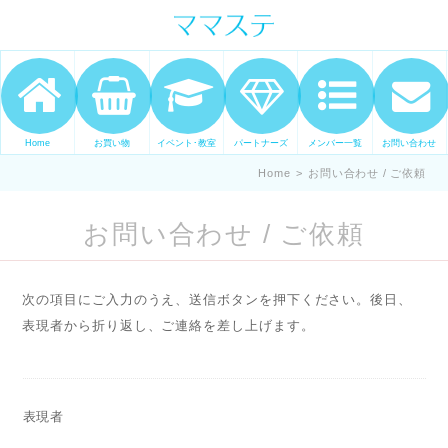
ママの才能発信します。 手づくり
表現ステージ ママステ スキル・セ
ンスを表現したいママが集まって
ます。
Home
お買い物
イベント･教室
パートナーズ
メンバー一覧
お問い合わせ
Home
>
お問い合わせ / ご依頼
お問い合わせ / ご依頼
次の項目にご入力のうえ、送信ボタンを押下ください。後日、
表現者から折り返し、ご連絡を差し上げます。
表現者